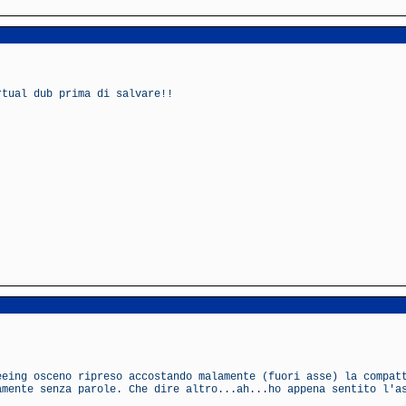
rtual dub prima di salvare!!
eeing osceno ripreso accostando malamente (fuori asse) la compat
amente senza parole. Che dire altro...ah...ho appena sentito l'a