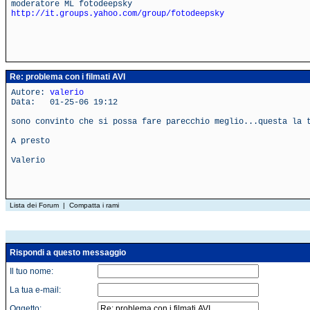
moderatore ML fotodeepsky
http://it.groups.yahoo.com/group/fotodeepsky
Re: problema con i filmati AVI
Autore:
valerio
Data: 01-25-06 19:12
sono convinto che si possa fare parecchio meglio...questa la 
A presto
Valerio
Lista dei Forum
|
Compatta i rami
Rispondi a questo messaggio
Il tuo nome:
La tua e-mail:
Oggetto: