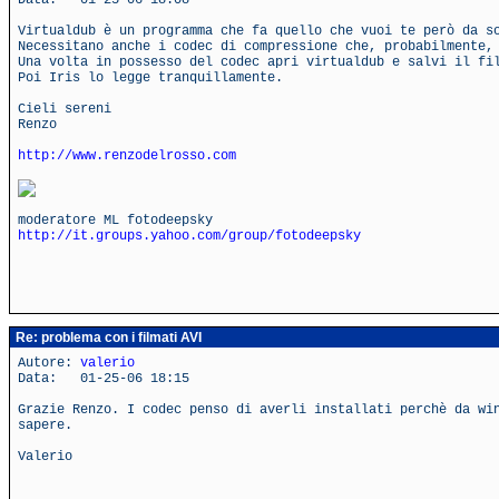
Data: 01-25-06 18:08
Virtualdub è un programma che fa quello che vuoi te però da s
Necessitano anche i codec di compressione che, probabilmente,
Una volta in possesso del codec apri virtualdub e salvi il fi
Poi Iris lo legge tranquillamente.
Cieli sereni
Renzo
http://www.renzodelrosso.com
moderatore ML fotodeepsky
http://it.groups.yahoo.com/group/fotodeepsky
Re: problema con i filmati AVI
Autore:
valerio
Data: 01-25-06 18:15
Grazie Renzo. I codec penso di averli installati perchè da wi
sapere.
Valerio