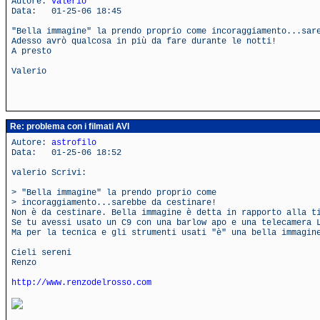
Autore:
valerio
Data: 01-25-06 18:45
"Bella immagine" la prendo proprio come incoraggiamento...sar
Adesso avrò qualcosa in più da fare durante le notti!
A presto
Valerio
Re: problema con i filmati AVI
Autore:
astrofilo
Data: 01-25-06 18:52
valerio Scrivi:
> "Bella immagine" la prendo proprio come
> incoraggiamento...sarebbe da cestinare!
Non è da cestinare. Bella immagine è detta in rapporto alla t
Se tu avessi usato un C9 con una barlow apo e una telecamera 
Ma per la tecnica e gli strumenti usati "è" una bella immagin
Cieli sereni
Renzo
http://www.renzodelrosso.com