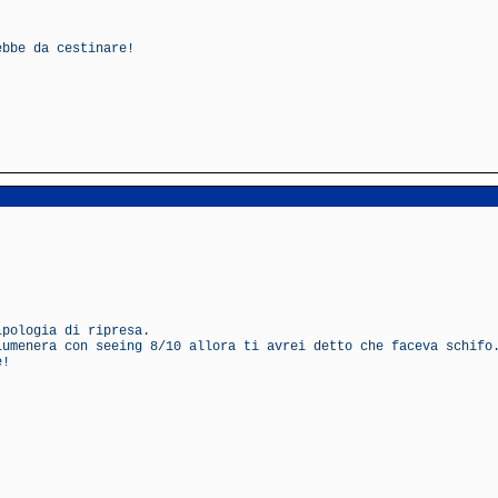
ebbe da cestinare!
ipologia di ripresa.
Lumenera con seeing 8/10 allora ti avrei detto che faceva schifo
e!