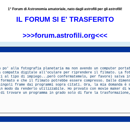
1° Forum di Astronomia amatoriale, nato dagli astrofili per gli astrofili!
IL FORUM SI E' TRASFERITO
>>>forum.astrofili.org<<<
n po' alla fotografia planetaria ma non avendo un computer porta
a compatta digitale all'oculare per riprendere il filmato. La fo
ti al tipo di impiego...però confermatemelo, per favore) salva i
 formato e che il filmato potrebbe essere compresso. Dalle dimen
singoli frame dai programmi sopra citati. Ora, la mia domanda è 
in modo da renderlo utilizzabile. Ho provato con movie maker di 
 di trovare un programma in grado solo di fare la trasformazione