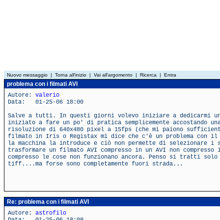
Nuovo messaggio
|
Torna all'inizio
|
Vai all'argomento
|
Ricerca
|
Entra
problema con i filmati AVI
Autore:
valerio
Data: 01-25-06 18:00
Salve a tutti. In questi giorni volevo iniziare a dedicarmi u
iniziato a fare un po' di pratica semplicemente accostando un
risoluzione di 640x480 pixel a 15fps (che mi paiono sufficien
filmato in Iris o Registax mi dice che c'è un problema con il
la macchina la introduce e ciò non permette di selezionare i 
trasformare un filmato AVI compresso in un AVI non compresso 
compresso le cose non funzionano ancora. Penso si tratti solo
tiff....ma forse sono completamente fuori strada...
Re: problema con i filmati AVI
Autore:
astrofilo