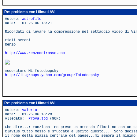
Re: problema con i filmati AVI
Autore:
astrofilo
Data: 01-25-06 18:21
Ricordati di levare la compressione nel settaggio video di Vi
Cieli sereni
Renzo
http://www.renzodelrosso.com
moderatore ML fotodeepsky
http://it.groups.yahoo.com/group/fotodeepsky
Re: problema con i filmati AVI
Autore:
valerio
Data: 01-25-06 18:28
Allegato:
Prova.jpg
(98k)
Che dire...! Funziona! Ho preso un orrendo filmatino con un s
Clavius tutto mosso e sfuocato e uscito questo...! Sono decis
il nome della piazza centrale del paese...mi sembra il minimo