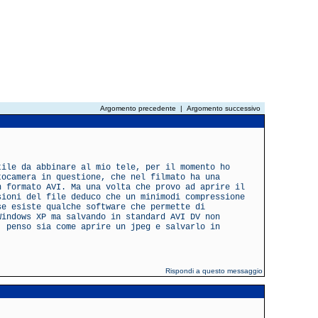
Argomento precedente
|
Argomento successivo
tile da abbinare al mio tele, per il momento ho
tocamera in questione, che nel filmato ha una
n formato AVI. Ma una volta che provo ad aprire il
sioni del file deduco che un minimodi compressione
se esiste qualche software che permette di
Windows XP ma salvando in standard AVI DV non
, penso sia come aprire un jpeg e salvarlo in
Rispondi a questo messaggio